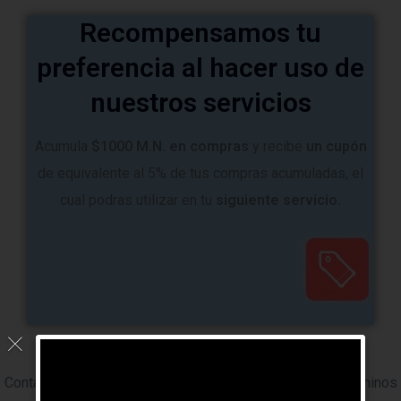
Recompensamos tu
preferencia al hacer uso de
nuestros servicios
Acumula
$1000 M.N.
en compras
y recibe
un
cupón
de equivalente al 5% de tus compras acumuladas, el
cual podras utilizar en tu
siguiente servicio.
Contáctanos a soporte@rosie.mx y consulta nuestros términos