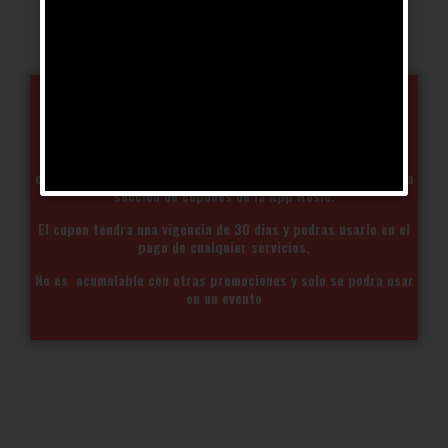
y condiciones.
TÉRMINOS Y CONDICIONES
Una vez llegando al monto de compras recibiras tu cupon via
correo. Podras consultar tu cupon en cualquier momento en la
seccion de cupones de la App Rosie.
El cupon tendra una vigencia de 30 dias y podras usarlo en el
pago de cualquier servicios.
No es acumulable con otras promociones y solo se podra usar
en un evento